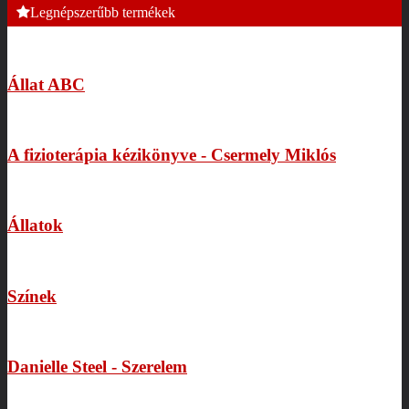
Legnépszerűbb termékek
Állat ABC
A fizioterápia kézikönyve - Csermely Miklós
Állatok
Színek
Danielle Steel - Szerelem