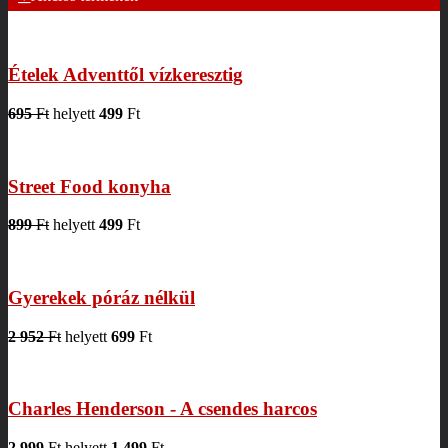
Ételek Adventtől vízkeresztig
695
Ft
helyett
499
Ft
Street Food konyha
899
Ft
helyett
499
Ft
Gyerekek póráz nélkül
2 952
Ft
helyett
699
Ft
Charles Henderson - A csendes harcos
2 999
Ft
helyett
1 499
Ft