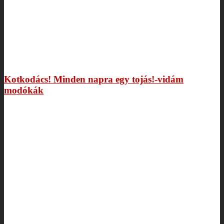
Kotkodács! Minden napra egy tojás!-vidám
modókák