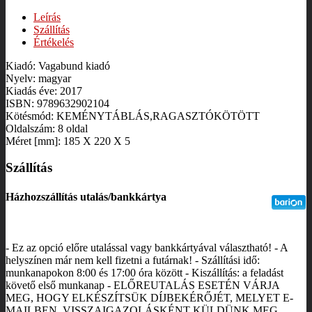
Leírás
Szállítás
Értékelés
Kiadó: Vagabund kiadó
Nyelv: magyar
Kiadás éve: 2017
ISBN: 9789632902104
Kötésmód: KEMÉNYTÁBLÁS,RAGASZTÓKÖTÖTT
Oldalszám: 8 oldal
Méret [mm]: 185 X 220 X 5
Szállítás
Házhozszállítás utalás/bankkártya
- Ez az opció előre utalással vagy bankkártyával választható! - A
helyszínen már nem kell fizetni a futárnak! - Szállítási idő:
munkanapokon 8:00 és 17:00 óra között - Kiszállítás: a feladást
követő első munkanap - ELŐREUTALÁS ESETÉN VÁRJA
MEG, HOGY ELKÉSZÍTSÜK DÍJBEKÉRŐJÉT, MELYET E-
MAILBEN, VISSZAIGAZOLÁSKÉNT KÜLDÜNK MEG