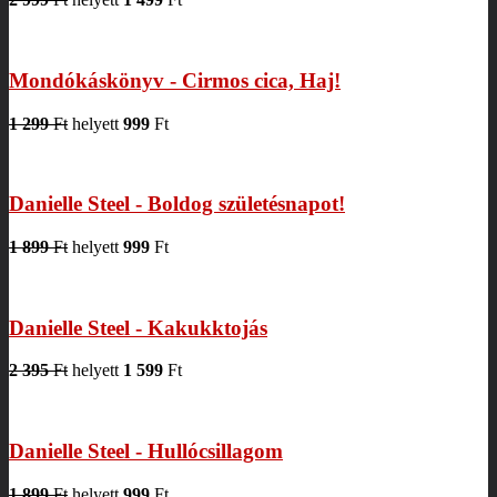
Mondókáskönyv - Cirmos cica, Haj!
1 299
Ft
helyett
999
Ft
Danielle Steel - Boldog születésnapot!
1 899
Ft
helyett
999
Ft
Danielle Steel - Kakukktojás
2 395
Ft
helyett
1 599
Ft
Danielle Steel - Hullócsillagom
1 899
Ft
helyett
999
Ft