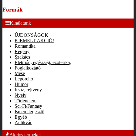
Formák
Kínálatunk
ÚJDONSÁGOK
KIEMELT AKCIÓ!
Romantika
Regény
Szakács
Életmód, egészség, ezoterika,
Foglalkoztató
Mese
Leporello
Humor
Kvíz, rejtvény
Nyelv
Történelem
Sci-Fi/Fantasy
Ismeretterjesztő
Egyéb
Antikvár
Akciós termékek