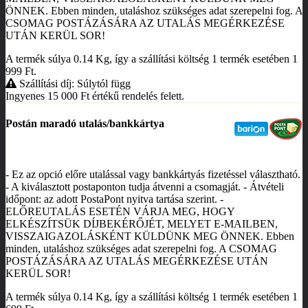
ÖNNEK. Ebben minden, utaláshoz szükséges adat szerepelni fog. A
CSOMAG POSTÁZÁSÁRA AZ UTALÁS MEGÉRKEZÉSE
UTÁN KERÜL SOR!
A termék súlya 0.14
Kg
, így a szállítási költség 1 termék esetében 1
999
Ft
.
Szállítási díj: Súlytól függ
Ingyenes 15 000
Ft
értékű rendelés felett.
Postán maradó utalás/bankkártya
- Ez az opció előre utalással vagy bankkártyás fizetéssel választható.
- A kiválasztott postaponton tudja átvenni a csomagját. - Átvételi
időpont: az adott PostaPont nyitva tartása szerint. -
ELŐREUTALÁS ESETÉN VÁRJA MEG, HOGY
ELKÉSZÍTSÜK DÍJBEKÉRŐJÉT, MELYET E-MAILBEN,
VISSZAIGAZOLÁSKÉNT KÜLDÜNK MEG ÖNNEK. Ebben
minden, utaláshoz szükséges adat szerepelni fog. A CSOMAG
POSTÁZÁSÁRA AZ UTALÁS MEGÉRKEZÉSE UTÁN
KERÜL SOR!
A termék súlya 0.14
Kg
, így a szállítási költség 1 termék esetében 1