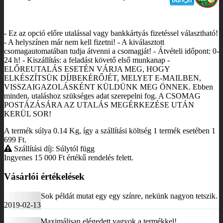
- Ez az opció előre utalással vagy bankkártyás fizetéssel választható!
- A helyszínen már nem kell fizetni! - A kiválasztott
csomagautomatában tudja átvenni a csomagját! - Átvételi időpont: 0-
24 h! - Kiszállítás: a feladást követő első munkanap -
ELŐREUTALÁS ESETÉN VÁRJA MEG, HOGY
ELKÉSZÍTSÜK DÍJBEKÉRŐJÉT, MELYET E-MAILBEN,
VISSZAIGAZOLÁSKÉNT KÜLDÜNK MEG ÖNNEK. Ebben
minden, utaláshoz szükséges adat szerepelni fog. A CSOMAG
POSTÁZÁSÁRA AZ UTALÁS MEGÉRKEZÉSE UTÁN
KERÜL SOR!
A termék súlya 0.14
Kg
, így a szállítási költség 1 termék esetében 1
699
Ft
.
Szállítási díj: Súlytól függ
Ingyenes 15 000
Ft
értékű rendelés felett.
Vásárlói értékelések
Sok példát mutat egy egy színre, nekünk nagyon tetszik.
2019-02-13
Maximálisan elégedett vagyok a termékkel!