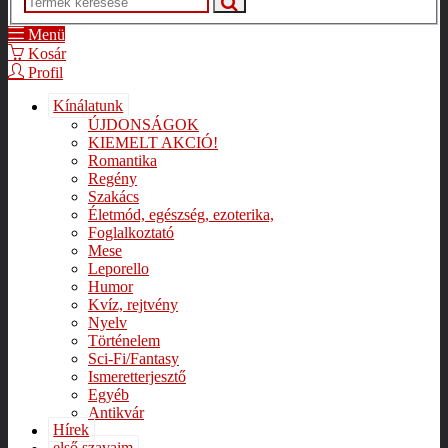
Menü
Kosár
Profil
Kínálatunk
ÚJDONSÁGOK
KIEMELT AKCIÓ!
Romantika
Regény
Szakács
Életmód, egészség, ezoterika,
Foglalkoztató
Mese
Leporello
Humor
Kvíz, rejtvény
Nyelv
Történelem
Sci-Fi/Fantasy
Ismeretterjesztő
Egyéb
Antikvár
Hírek