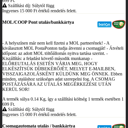
699
Ft
.
Szállítási díj: Súlytól függ
Ingyenes 15 000
Ft
értékű rendelés felett.
MOL/COOP Pont utalás/bankkártya
- A helyszínen már nem kell fizetni a MOL partnerének! - A
kiválasztott MOL PostaPonton tudja átvenni a csomagját! - Átvételi
időpont: az adott MOL töltőállomás nyitva tartása szerint. -
Kiszállítás: a feladást követő második munkanap -
ELŐREUTALÁS ESETÉN VÁRJA MEG, HOGY
ELKÉSZÍTSÜK DÍJBEKÉRŐJÉT, MELYET E-MAILBEN,
VISSZAIGAZOLÁSKÉNT KÜLDÜNK MEG ÖNNEK. Ebben
minden, utaláshoz szükséges adat szerepelni fog. A CSOMAG
POSTÁZÁSÁRA AZ UTALÁS MEGÉRKEZÉSE UTÁN
KERÜL SOR!
A termék súlya 0.14
Kg
, így a szállítási költség 1 termék esetében 1
699
Ft
.
Szállítási díj: Súlytól függ
Ingyenes 15 000
Ft
értékű rendelés felett.
Csomagautomata utalás / bankkártya