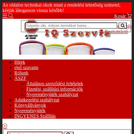
Az oldalon technikai okok miatt a rendelési lehetőség szünetel,
kérjük látogasson vissza később!
Kosár
Bejelentkezés
Regisztráció
Hírek
első szavaim
Rólunk
ÁSZF
Általános szerződési feltételek
Fizetési, szállítási információk
Nyereményjáték szabályzat
Adatkezelési szabályzat
Könyvállványok
Nyereményjáték
INGYENES Szállítás