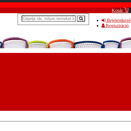
Kosár
Bejelentkezé
Regisztráció