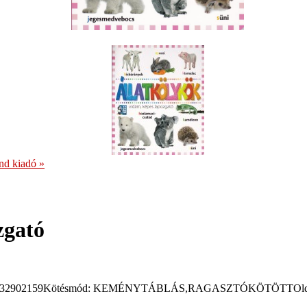
nd kiadó
»
zgató
9789632902159Kötésmód: KEMÉNYTÁBLÁS,RAGASZTÓKÖTÖTTOldalsz