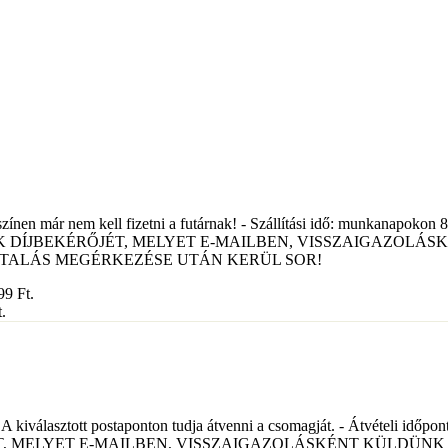
színen már nem kell fizetni a futárnak! - Szállítási idő: munkanapokon 8
ÍJBEKÉRŐJÉT, MELYET E-MAILBEN, VISSZAIGAZOLÁSKÉNT
 AZ UTALÁS MEGÉRKEZÉSE UTÁN KERÜL SOR!
999
Ft
.
.
. - A kiválasztott postaponton tudja átvenni a csomagját. - Átvételi id
LYET E-MAILBEN, VISSZAIGAZOLÁSKÉNT KÜLDÜNK MEG ÖNNEK