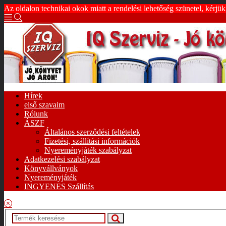
Az oldalon technikai okok miatt a rendelési lehetőség szünetel, kérjü
Hírek
első szavaim
Rólunk
ÁSZF
Általános szerződési feltételek
Fizetési, szállítási információk
Nyereményjáték szabályzat
Adatkezelési szabályzat
Könyvállványok
Nyereményjáték
INGYENES Szállítás