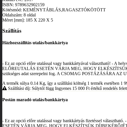
ISBN: 9789632902159
Kötésmód: KEMÉNYTÁBLÁS,RAGASZTÓKÖTÖTT
Oldalszám: 8 oldal
Méret [mm]: 185 X 220 X 5
Szállítás
Házhozszállítás utalás/bankkártya
- Ez az opció előre utalással vagy bankkártyával választható! - A hely
ELŐREUTALÁS ESETÉN VÁRJA MEG, HOGY ELKÉSZÍTSÜK D
szükséges adat szerepelni fog. A CSOMAG POSTÁZÁSÁRA
A termék súlya 0.14
Kg
, így a szállítási költség 1 termék esetében 1 
Szállítási díj: Súlytól függ
Ingyenes 15 000
Ft
értékű rendelés felett
Postán maradó utalás/bankkártya
- Ez az opció előre utalással vagy bankkártyás fizetéssel választható
ESETÉN VÁRJA MEG, HOGY ELKÉSZÍTSÜK DÍJBEKÉRŐJÉT, ME