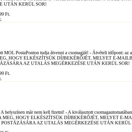
E UTÁN KERÜL SOR!
699
Ft
.
.
t MOL PostaPonton tudja átvenni a csomagját! - Átvételi időpont: az adot
JA MEG, HOGY ELKÉSZÍTSÜK DÍJBEKÉRŐJÉT, MELYET E-MA
OMAG POSTÁZÁSÁRA AZ UTALÁS MEGÉRKEZÉSE UTÁN KERÜL SOR!
699
Ft
.
.
- A helyszínen már nem kell fizetni! - A kiválasztott csomagautomatában t
N VÁRJA MEG, HOGY ELKÉSZÍTSÜK DÍJBEKÉRŐJÉT, MELYET
. A CSOMAG POSTÁZÁSÁRA AZ UTALÁS MEGÉRKEZÉSE UTÁN KERÜL