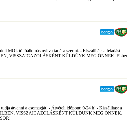
t MOL töltőállomás nyitva tartása szerint. - Kiszállítás: a feladást
ILBEN, VISSZAIGAZOLÁSKÉNT KÜLDÜNK MEG ÖNNEK. Ebbe
udja átvenni a csomagját! - Átvételi időpont: 0-24 h! - Kiszállítás: a
 E-MAILBEN, VISSZAIGAZOLÁSKÉNT KÜLDÜNK MEG ÖNNEK.
 SOR!