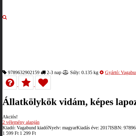
9789632902159
2-3 nap
Súly: 0.135 kg
Gyártó:
Vagabu
Állatkölykök vidám, képes lapo
Akciós!
2
vélemény alapján
Kiadó: Vagabund kiadóNyelv: magyarKiadás éve: 2017ISBN: 
1 599
Ft
1 299
Ft