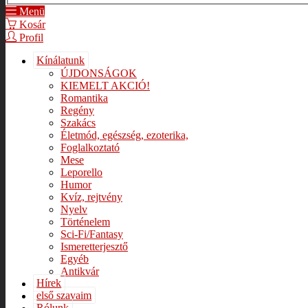
Menü
Kosár
Profil
Kínálatunk
ÚJDONSÁGOK
KIEMELT AKCIÓ!
Romantika
Regény
Szakács
Életmód, egészség, ezoterika,
Foglalkoztató
Mese
Leporello
Humor
Kvíz, rejtvény
Nyelv
Történelem
Sci-Fi/Fantasy
Ismeretterjesztő
Egyéb
Antikvár
Hírek
első szavaim