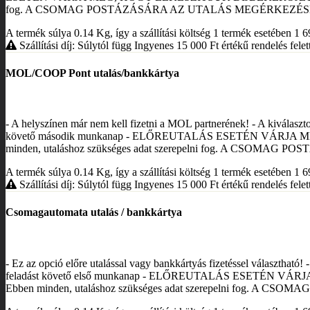
fog. A CSOMAG POSTÁZÁSÁRA AZ UTALÁS MEGÉRKEZÉS
A termék súlya 0.14
Kg
, így a szállítási költség 1 termék esetében 1 
Szállítási díj: Súlytól függ
Ingyenes 15 000
Ft
értékű rendelés felett
MOL/COOP Pont utalás/bankkártya
- A helyszínen már nem kell fizetni a MOL partnerének! - A kiválasztot
követő második munkanap - ELŐREUTALÁS ESETÉN VÁR
minden, utaláshoz szükséges adat szerepelni fog. A CS
A termék súlya 0.14
Kg
, így a szállítási költség 1 termék esetében 1 
Szállítási díj: Súlytól függ
Ingyenes 15 000
Ft
értékű rendelés felett
Csomagautomata utalás / bankkártya
- Ez az opció előre utalással vagy bankkártyás fizetéssel választható! 
feladást követő első munkanap - ELŐREUTALÁS ESETÉ
Ebben minden, utaláshoz szükséges adat szerepelni fog