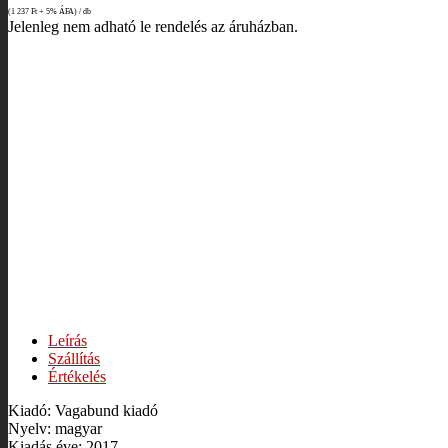
(1 237
Ft
+ 5% ÁFA) / db
Jelenleg nem adható le rendelés az áruházban.
Leírás
Szállítás
Értékelés
Kiadó: Vagabund kiadó
Nyelv: magyar
Kiadás éve: 2017