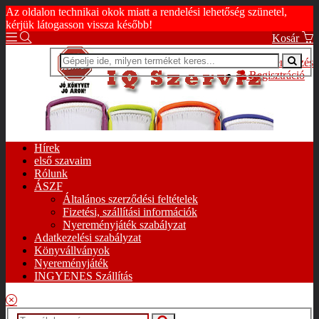
Az oldalon technikai okok miatt a rendelési lehetőség szünetel,
kérjük látogasson vissza később!
Kosár
Bejelentkezés
Regisztráció
Hírek
első szavaim
Rólunk
ÁSZF
Általános szerződési feltételek
Fizetési, szállítási információk
Nyereményjáték szabályzat
Adatkezelési szabályzat
Könyvállványok
Nyereményjáték
INGYENES Szállítás