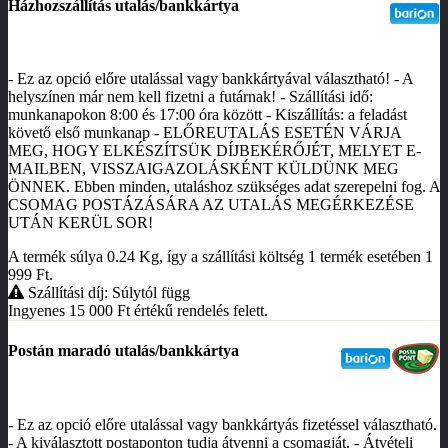
Házhozszállítás utalás/bankkártya
- Ez az opció előre utalással vagy bankkártyával választható! - A
helyszínen már nem kell fizetni a futárnak! - Szállítási idő:
munkanapokon 8:00 és 17:00 óra között - Kiszállítás: a feladást
követő első munkanap - ELŐREUTALÁS ESETÉN VÁRJA
MEG, HOGY ELKÉSZÍTSÜK DÍJBEKÉRŐJÉT, MELYET E-
MAILBEN, VISSZAIGAZOLÁSKÉNT KÜLDÜNK MEG
ÖNNEK. Ebben minden, utaláshoz szükséges adat szerepelni fog. A
CSOMAG POSTÁZÁSÁRA AZ UTALÁS MEGÉRKEZÉSE
UTÁN KERÜL SOR!
A termék súlya 0.24
Kg
, így a szállítási költség 1 termék esetében 1
999
Ft
.
Szállítási díj: Súlytól függ
Ingyenes 15 000
Ft
értékű rendelés felett.
Postán maradó utalás/bankkártya
- Ez az opció előre utalással vagy bankkártyás fizetéssel választható.
- A kiválasztott postaponton tudja átvenni a csomagját. - Átvételi