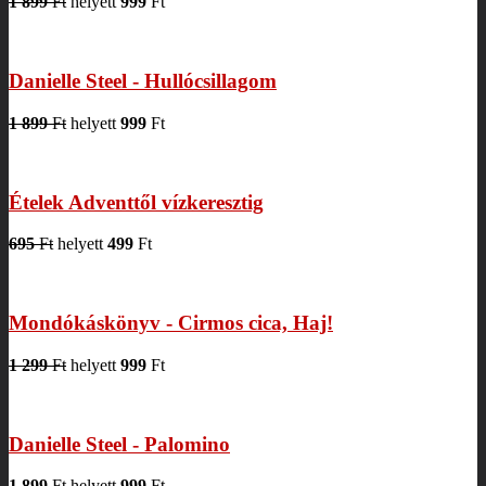
1 899
Ft
helyett
999
Ft
Danielle Steel - Hullócsillagom
1 899
Ft
helyett
999
Ft
Ételek Adventtől vízkeresztig
695
Ft
helyett
499
Ft
Mondókáskönyv - Cirmos cica, Haj!
1 299
Ft
helyett
999
Ft
Danielle Steel - Palomino
1 899
Ft
helyett
999
Ft