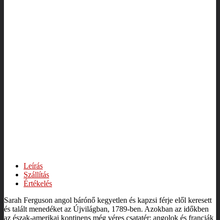
Leírás
Szállítás
Értékelés
Sarah Ferguson angol bárónő kegyetlen és kapzsi férje elől keresett
és talált menedéket az Újvilágban, 1789-ben. Azokban az időkben
az észak-amerikai kontinens még véres csatatér: angolok és franciák