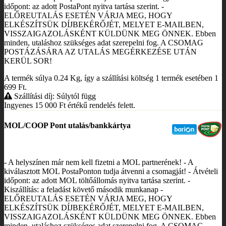
időpont: az adott PostaPont nyitva tartása szerint. -
ELŐREUTALÁS ESETÉN VÁRJA MEG, HOGY
ELKÉSZÍTSÜK DÍJBEKÉRŐJÉT, MELYET E-MAILBEN,
VISSZAIGAZOLÁSKÉNT KÜLDÜNK MEG ÖNNEK. Ebben
minden, utaláshoz szükséges adat szerepelni fog. A CSOMAG
POSTÁZÁSÁRA AZ UTALÁS MEGÉRKEZÉSE UTÁN
KERÜL SOR!
A termék súlya 0.24
Kg
, így a szállítási költség 1 termék esetében 1
699
Ft
.
Szállítási díj: Súlytól függ
Ingyenes 15 000
Ft
értékű rendelés felett.
MOL/COOP Pont utalás/bankkártya
- A helyszínen már nem kell fizetni a MOL partnerének! - A
kiválasztott MOL PostaPonton tudja átvenni a csomagját! - Átvételi
időpont: az adott MOL töltőállomás nyitva tartása szerint. -
Kiszállítás: a feladást követő második munkanap -
ELŐREUTALÁS ESETÉN VÁRJA MEG, HOGY
ELKÉSZÍTSÜK DÍJBEKÉRŐJÉT, MELYET E-MAILBEN,
VISSZAIGAZOLÁSKÉNT KÜLDÜNK MEG ÖNNEK. Ebben
minden, utaláshoz szükséges adat szerepelni fog. A CSOMAG