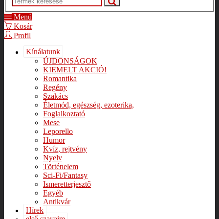
Menü
Kosár
Profil
Kínálatunk
ÚJDONSÁGOK
KIEMELT AKCIÓ!
Romantika
Regény
Szakács
Életmód, egészség, ezoterika,
Foglalkoztató
Mese
Leporello
Humor
Kvíz, rejtvény
Nyelv
Történelem
Sci-Fi/Fantasy
Ismeretterjesztő
Egyéb
Antikvár
Hírek