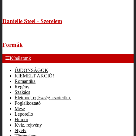
Danielle Steel - Szerelem
Formák
Kínálatunk
ÚJDONSÁGOK
KIEMELT AKCIÓ!
Romantika
Regény
Szakács
Életmód, egészség, ezoterika,
Foglalkoztató
Mese
Leporello
Humor
Kvíz, rejtvény
Nyelv
Történelem