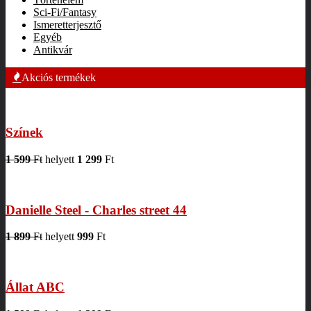
Sci-Fi/Fantasy
Ismeretterjesztő
Egyéb
Antikvár
Akciós termékek
Színek
1 599
Ft
helyett
1 299
Ft
Danielle Steel - Charles street 44
1 899
Ft
helyett
999
Ft
Állat ABC