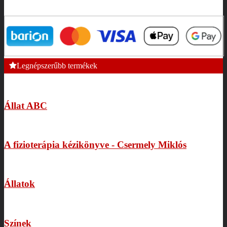
Legnépszerűbb termékek
Állat ABC
A fizioterápia kézikönyve - Csermely Miklós
Állatok
Színek