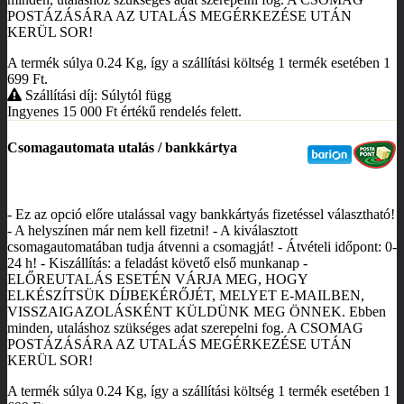
POSTÁZÁSÁRA AZ UTALÁS MEGÉRKEZÉSE UTÁN
KERÜL SOR!
A termék súlya 0.24
Kg
, így a szállítási költség 1 termék esetében 1
699
Ft
.
Szállítási díj: Súlytól függ
Ingyenes 15 000
Ft
értékű rendelés felett.
Csomagautomata utalás / bankkártya
- Ez az opció előre utalással vagy bankkártyás fizetéssel választható!
- A helyszínen már nem kell fizetni! - A kiválasztott
csomagautomatában tudja átvenni a csomagját! - Átvételi időpont: 0-
24 h! - Kiszállítás: a feladást követő első munkanap -
ELŐREUTALÁS ESETÉN VÁRJA MEG, HOGY
ELKÉSZÍTSÜK DÍJBEKÉRŐJÉT, MELYET E-MAILBEN,
VISSZAIGAZOLÁSKÉNT KÜLDÜNK MEG ÖNNEK. Ebben
minden, utaláshoz szükséges adat szerepelni fog. A CSOMAG
POSTÁZÁSÁRA AZ UTALÁS MEGÉRKEZÉSE UTÁN
KERÜL SOR!
A termék súlya 0.24
Kg
, így a szállítási költség 1 termék esetében 1