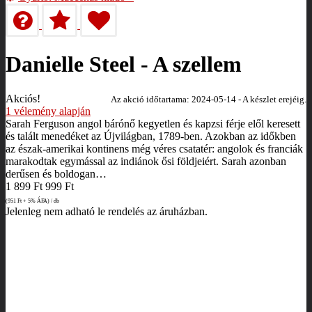
Danielle Steel - A szellem
Akciós!
Az akció időtartama: 2024-05-14 - A készlet erejéig.
1
vélemény alapján
Sarah Ferguson angol bárónő kegyetlen és kapzsi férje elől keresett
és talált menedéket az Újvilágban, 1789-ben. Azokban az időkben
az észak-amerikai kontinens még véres csatatér: angolok és franciák
marakodtak egymással az indiánok ősi földjeiért. Sarah azonban
derűsen és boldogan…
1 899
Ft
999
Ft
(951
Ft
+ 5% ÁFA) / db
Jelenleg nem adható le rendelés az áruházban.