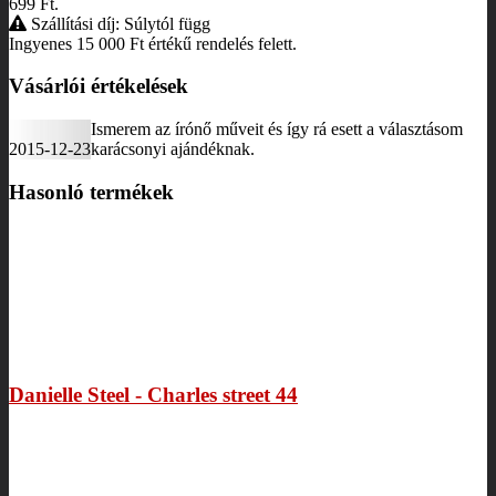
699
Ft
.
Szállítási díj: Súlytól függ
Ingyenes 15 000
Ft
értékű rendelés felett.
Vásárlói értékelések
Ismerem az írónő műveit és így rá esett a választásom
2015-12-23
karácsonyi ajándéknak.
Hasonló termékek
Danielle Steel - Charles street 44