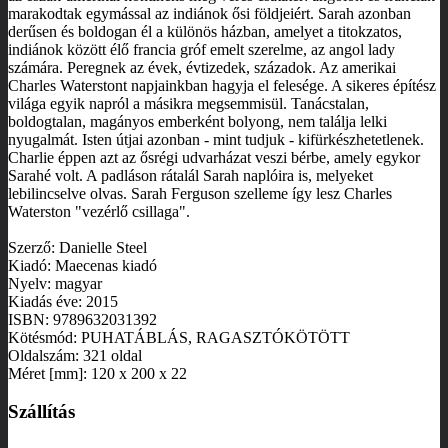
marakodtak egymással az indiánok ősi földjeiért. Sarah azonban
derűsen és boldogan él a különös házban, amelyet a titokzatos,
indiánok között élő francia gróf emelt szerelme, az angol lady
számára. Peregnek az évek, évtizedek, századok. Az amerikai
Charles Waterstont napjainkban hagyja el felesége. A sikeres építész
világa egyik napról a másikra megsemmisül. Tanácstalan,
boldogtalan, magányos emberként bolyong, nem találja lelki
nyugalmát. Isten útjai azonban - mint tudjuk - kifürkészhetetlenek.
Charlie éppen azt az ősrégi udvarházat veszi bérbe, amely egykor
Sarahé volt. A padláson rátalál Sarah naplóira is, melyeket
lebilincselve olvas. Sarah Ferguson szelleme így lesz Charles
Waterston "vezérlő csillaga".
Szerző: Danielle Steel
Kiadó: Maecenas kiadó
Nyelv: magyar
Kiadás éve: 2015
ISBN: 9789632031392
Kötésmód: PUHATÁBLÁS, RAGASZTÓKÖTÖTT
Oldalszám: 321 oldal
Méret [mm]: 120 x 200 x 22
Szállítás