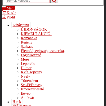
Menü
Kosár
Profil
Kínálatunk
ÚJDONSÁGOK
KIEMELT AKCIÓ!
Romantika
Regény
Szakács
Életmód, egészség, ezoterika,
Foglalkoztató
Mese
Leporello
Humor
Kvíz, rejtvény
Nyelv
Történelem
Sci-Fi/Fantasy
Ismeretterjesztő
Egyéb
Antikvár
Hírek