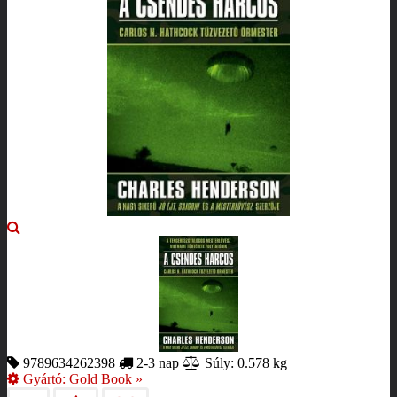
9789634262398
2-3 nap
Súly: 0.578 kg
Gyártó:
Gold Book
»