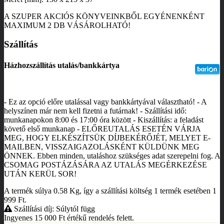
A SZUPER AKCIÓS KÖNYVEINKBŐL EGYÉNENKÉNT
MAXIMUM 2 DB VÁSÁROLHATÓ!
Szállítás
Házhozszállítás utalás/bankkártya
- Ez az opció előre utalással vagy bankkártyával választható! - A
helyszínen már nem kell fizetni a futárnak! - Szállítási idő:
munkanapokon 8:00 és 17:00 óra között - Kiszállítás: a feladást
követő első munkanap - ELŐREUTALÁS ESETÉN VÁRJA
MEG, HOGY ELKÉSZÍTSÜK DÍJBEKÉRŐJÉT, MELYET E-
MAILBEN, VISSZAIGAZOLÁSKÉNT KÜLDÜNK MEG
ÖNNEK. Ebben minden, utaláshoz szükséges adat szerepelni fog. A
CSOMAG POSTÁZÁSÁRA AZ UTALÁS MEGÉRKEZÉSE
UTÁN KERÜL SOR!
A termék súlya 0.58
Kg
, így a szállítási költség 1 termék esetében 1
999
Ft
.
Szállítási díj: Súlytól függ
Ingyenes 15 000
Ft
értékű rendelés felett.