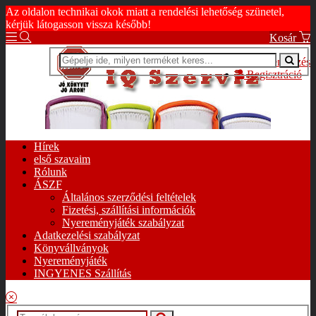
Az oldalon technikai okok miatt a rendelési lehetőség szünetel,
kérjük látogasson vissza később!
Kosár
Bejelentkezés
Regisztráció
Hírek
első szavaim
Rólunk
ÁSZF
Általános szerződési feltételek
Fizetési, szállítási információk
Nyereményjáték szabályzat
Adatkezelési szabályzat
Könyvállványok
Nyereményjáték
INGYENES Szállítás