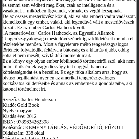
és semmi sem védheti meg őket, csak az intelligencia és a
vasakarat… miközben figyelnek, várnak, és végül lecsapnak.
De az összes mesterlövész közül, aki valaha emberi vadra vadászott,
kiemelkedik egy ember, valaki, aki legendává vált a mesterlövészek
között. Ez az ember Carlos Hathcock volt.
„A mesterlövész” Carlos Hathcock, az Egyesült Államok
Tengerész-gyalogsága mesterlövészének igaz küldetéseit mondta el
részletekbe menően. Most a figyelemre méltó tengerészgyalogos
története folytatódik, feltárva a bátorság és a kitartás újabb, eddig
soha el nem mesélt, szívfájdító momentumait.
Ez a könyv egy olyan ember lebilincselő történeteiről szól, akit nem
holmi önös érdek vagy dicsvágy tett naggyá, hanem a
kötelességtudat és a becsület. Ez egy ritka alkalom arra, hogy az
olvasó bepillantást nyerjen az amerikai tengerészgyalogos
kockázatos küldetéseibe és annak az embernek a gondolataiba, aki
katonai történelmet írt.
Szerző: Charles Henderson
Kiadó: Gold Book
Nyelv: magyar
Kiadás éve: 2012
ISBN: 9789634262398
Kötésmód: KEMÉNYTÁBLÁS, VÉDŐBORÍTÓ, FŰZÖTT
Oldalszám: 338 oldal
Méret [mm]: 150 x 215 x 37