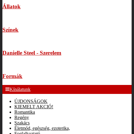
Állatok
Színek
Danielle Steel - Szerelem
Formák
Kínálatunk
ÚJDONSÁGOK
KIEMELT AKCIÓ!
Romantika
Regény
Szakács
Életmód, egészség, ezoterika,
Foglalkoztató