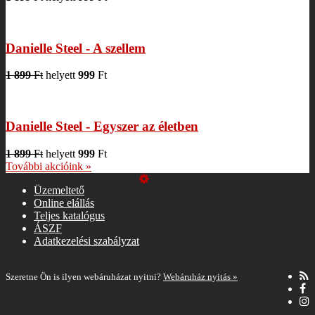
Danielle Steel - A szellem
1 899
Ft
helyett
999
Ft
Danielle Steel - Egyszer az életben
1 899
Ft
helyett
999
Ft
További akcióink »
Üzemeltető
Online elállás
Teljes katalógus
ÁSZF
Adatkezelési szabályzat
Szeretne Ön is ilyen webáruházat nyitni?
Webáruház nyitás »