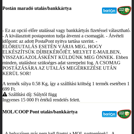
Postán maradó utalás/bankkártya
- Ez az opció előre utalással vagy bankkártyás fizetéssel választható.
- A kiválasztott postaponton tudja átvenni a csomagját. - Átvételi
időpont: az adott PostaPont nyitva tartása szerint. -
ELŐREUTALÁS ESETÉN VÁRJA MEG, HOGY
ELKÉSZÍTSÜK DÍJBEKÉRŐJÉT, MELYET E-MAILBEN,
VISSZAIGAZOLÁSKÉNT KÜLDÜNK MEG ÖNNEK. Ebben
minden, utaláshoz szükséges adat szerepelni fog. A CSOMAG
POSTÁZÁSÁRA AZ UTALÁS MEGÉRKEZÉSE UTÁN
KERÜL SOR!
A termék súlya 0.58
Kg
, így a szállítási költség 1 termék esetében 1
699
Ft
.
Szállítási díj: Súlytól függ
Ingyenes 15 000
Ft
értékű rendelés felett.
MOL/COOP Pont utalás/bankkártya
- A helyszínen már nem kell fizetni a MOL partnerének! - A