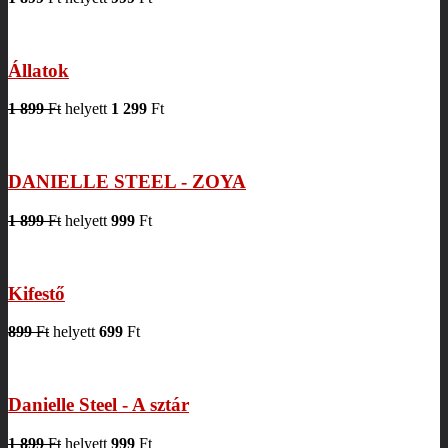
Állatok
1 899
Ft
helyett
1 299
Ft
DANIELLE STEEL - ZOYA
1 899
Ft
helyett
999
Ft
Kifestő
899
Ft
helyett
699
Ft
Danielle Steel - A sztár
1 899
Ft
helyett
999
Ft