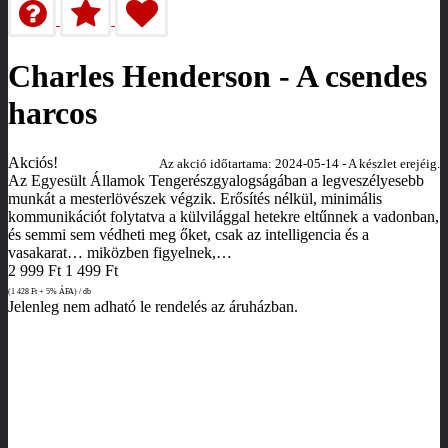
Charles Henderson - A csendes
harcos
Akciós!
Az akció időtartama: 2024-05-14 - A készlet erejéig.
Az ​Egyesült Államok Tengerészgyalogságában a legveszélyesebb
munkát a mesterlövészek végzik. Erősítés nélkül, minimális
kommunikációt folytatva a külvilággal hetekre eltűnnek a vadonban,
és semmi sem védheti meg őket, csak az intelligencia és a
vasakarat… miközben figyelnek,…
2 999
Ft
1 499
Ft
(1 428
Ft
+ 5% ÁFA) / db
Jelenleg nem adható le rendelés az áruházban.