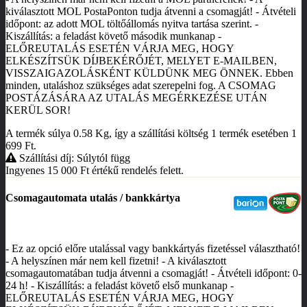
kiválasztott MOL PostaPonton tudja átvenni a csomagját! - Átvételi
időpont: az adott MOL töltőállomás nyitva tartása szerint. -
Kiszállítás: a feladást követő második munkanap -
ELŐREUTALÁS ESETÉN VÁRJA MEG, HOGY
ELKÉSZÍTSÜK DÍJBEKÉRŐJÉT, MELYET E-MAILBEN,
VISSZAIGAZOLÁSKÉNT KÜLDÜNK MEG ÖNNEK. Ebben
minden, utaláshoz szükséges adat szerepelni fog. A CSOMAG
POSTÁZÁSÁRA AZ UTALÁS MEGÉRKEZÉSE UTÁN
KERÜL SOR!
A termék súlya 0.58
Kg
, így a szállítási költség 1 termék esetében 1
699
Ft
.
Szállítási díj: Súlytól függ
Ingyenes 15 000
Ft
értékű rendelés felett.
Csomagautomata utalás / bankkártya
- Ez az opció előre utalással vagy bankkártyás fizetéssel választható!
- A helyszínen már nem kell fizetni! - A kiválasztott
csomagautomatában tudja átvenni a csomagját! - Átvételi időpont: 0-
24 h! - Kiszállítás: a feladást követő első munkanap -
ELŐREUTALÁS ESETÉN VÁRJA MEG, HOGY