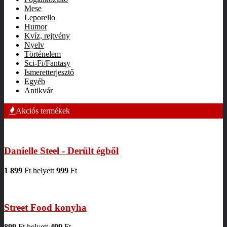
Mese
Leporello
Humor
Kvíz, rejtvény
Nyelv
Történelem
Sci-Fi/Fantasy
Ismeretterjesztő
Egyéb
Antikvár
Akciós termékek
Danielle Steel - Derült égből
1 899
Ft
helyett
999
Ft
Street Food konyha
899
Ft
helyett
499
Ft