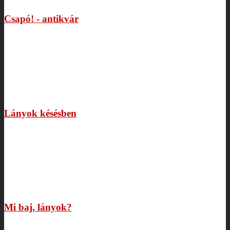
Csapó! - antikvár
Lányok késésben
Mi baj, lányok?