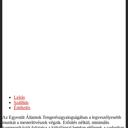
Leírás
Szállítás
Értékelés
Az ​Egyesült Államok Tengerészgyalogságában a legveszélyesebb
munkát a mesterlövészek végzik. Erősítés nélkül, minimális
kommunikációt folytatva a külvilággal hetekre eltűnnek a vadonban,