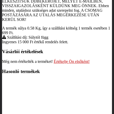
ELKÉSZÍTSÜK DÍJBEKÉRŐJÉT, MELYET E-MAILBEN,
VISSZAIGAZOLÁSKÉNT KÜLDÜNK MEG ÖNNEK. Ebben
minden, utaláshoz szükséges adat szerepelni fog. A CSOMAG
POSTÁZÁSÁRA AZ UTALÁS MEGÉRKEZÉSE UTÁN
KERÜL SOR!
A termék súlya 0.58
Kg
, így a szállítási költség 1 termék esetében 1
699
Ft
.
Szállítási díj: Súlytól függ
Ingyenes 15 000
Ft
értékű rendelés felett.
Vásárlói értékelések
Még nem értékelték a terméket!
Értékelje Ön elsőként!
Hasonló termékek