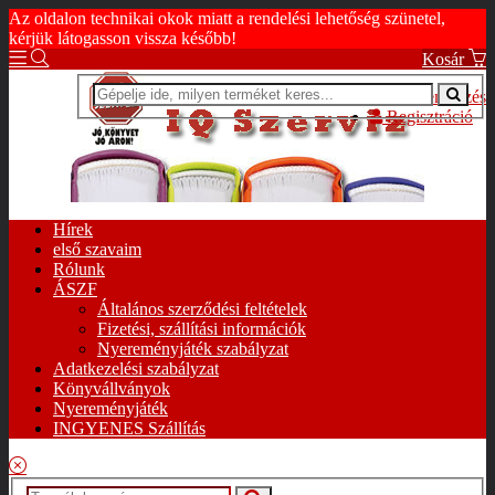
Az oldalon technikai okok miatt a rendelési lehetőség szünetel,
kérjük látogasson vissza később!
Kosár
Bejelentkezés
Regisztráció
Hírek
első szavaim
Rólunk
ÁSZF
Általános szerződési feltételek
Fizetési, szállítási információk
Nyereményjáték szabályzat
Adatkezelési szabályzat
Könyvállványok
Nyereményjáték
INGYENES Szállítás