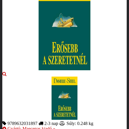
9789632031897
2-3 nap
Súly: 0.248 kg
Gyártó:
Maecenas kiadó
»