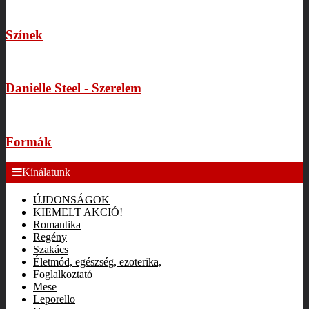
Színek
Danielle Steel - Szerelem
Formák
Kínálatunk
ÚJDONSÁGOK
KIEMELT AKCIÓ!
Romantika
Regény
Szakács
Életmód, egészség, ezoterika,
Foglalkoztató
Mese
Leporello