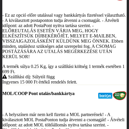
- Ez az opció előre utalással vagy bankkártyás fizetéssel választható.
- A kiválasztott postaponton tudja átvenni a csomagját. - Átvételi
időpont: az adott PostaPont nyitva tartása szerint. -
ELŐREUTALÁS ESETÉN VÁRJA MEG, HOGY
ELKÉSZÍTSÜK DÍJBEKÉRŐJÉT, MELYET E-MAILBEN,
VISSZAIGAZOLÁSKÉNT KÜLDÜNK MEG ÖNNEK. Ebben
minden, utaláshoz szükséges adat szerepelni fog. A CSOMAG
POSTÁZÁSÁRA AZ UTALÁS MEGÉRKEZÉSE UTÁN
KERÜL SOR!
A termék súlya 0.25
Kg
, így a szállítási költség 1 termék esetében 1
699
Ft
.
Szállítási díj: Súlytól függ
Ingyenes 15 000
Ft
értékű rendelés felett.
MOL/COOP Pont utalás/bankkártya
- A helyszínen már nem kell fizetni a MOL partnerének! - A
kiválasztott MOL PostaPonton tudja átvenni a csomagját! - Átvételi
időpont: az adott MOL töltőállomás nyitva tartása szerint. -