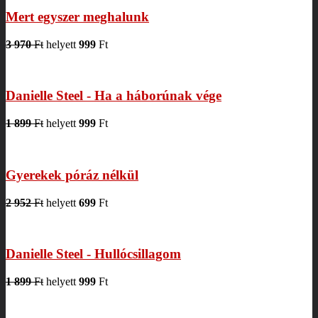
Mert egyszer meghalunk
3 970
Ft
helyett
999
Ft
Danielle Steel - Ha a háborúnak vége
1 899
Ft
helyett
999
Ft
Gyerekek póráz nélkül
2 952
Ft
helyett
699
Ft
Danielle Steel - Hullócsillagom
1 899
Ft
helyett
999
Ft