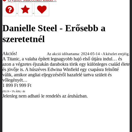
Danielle Steel - Erősebb a
szeretetnél
Akciós!
Az akció időtartama: 2024-05-14 - A készlet erejéig.
A Titanic, a valaha épített legnagyobb hajó első útjára indul… és
azon a végzetes éjszakán darabokra törik egy különleges család élete
és jövője is. A húszéves Edwina Winfield egy csapásra felnőtté
válik, amikor angliai eljegyzéséről hazafelé tartva szüleit és
vőlegényét…
1 899
Ft
999
Ft
(951
Ft
+ 5% ÁFA) / db
Jelenleg nem adható le rendelés az áruházban.