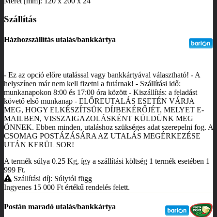
Méret [mm]: 120 x 200 x 24
Szállítás
Házhozszállítás utalás/bankkártya
- Ez az opció előre utalással vagy bankkártyával választható! - A
helyszínen már nem kell fizetni a futárnak! - Szállítási idő:
munkanapokon 8:00 és 17:00 óra között - Kiszállítás: a feladást
követő első munkanap - ELŐREUTALÁS ESETÉN VÁRJA
MEG, HOGY ELKÉSZÍTSÜK DÍJBEKÉRŐJÉT, MELYET E-
MAILBEN, VISSZAIGAZOLÁSKÉNT KÜLDÜNK MEG
ÖNNEK. Ebben minden, utaláshoz szükséges adat szerepelni fog. A
CSOMAG POSTÁZÁSÁRA AZ UTALÁS MEGÉRKEZÉSE
UTÁN KERÜL SOR!
A termék súlya 0.25
Kg
, így a szállítási költség 1 termék esetében 1
999
Ft
.
Szállítási díj: Súlytól függ
Ingyenes 15 000
Ft
értékű rendelés felett.
Postán maradó utalás/bankkártya