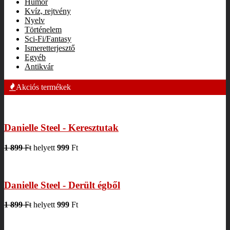
Humor
Kvíz, rejtvény
Nyelv
Történelem
Sci-Fi/Fantasy
Ismeretterjesztő
Egyéb
Antikvár
Akciós termékek
Danielle Steel - Keresztutak
1 899
Ft
helyett
999
Ft
Danielle Steel - Derült égből
1 899
Ft
helyett
999
Ft