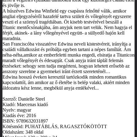
és jövője is.
A húszéves Edwina Winfield egy csapásra felnőtté válik, amikor
angliai eljegyzéséről hazafelé tartva szüleit és vőlegényét egyszerre
veszti el a szörnyű tragédiában. Öt kisebb testvérével beszáll a
Titanic mentőcsónakjába, ám anyjuk nem tart velük. Nem hagyja el
férjét, akinek- a lány vőlegényével együtt- a süllyedő hajón kell
maradnia.
San Franciscóba visszatérve Edwina neveli kistestvéreit, irányítja a
családi vállalkozást és próbálja egyben tartani a népes famíliát. Ám
néha-néha,amikor az emberfeletti munka engedi, elsiratja a Titanicon
maradt vőlegényét és édesapját. Csak anyja iránt táplál felemás
érzéseket: sehogy sem tudja megérteni, hogyan lehetett erősebb az
asszony szerelme a gyermekei iránt érzett szereteténél…
Edwina hosszú éveken keresztül tartózkodik minden romantikus
kapcsolattól, ám amikor az ő életébe is belép valaki, akiért minden
áldozatra kész lenne, megbékül anyja emlékével...
Szerző: Danielle Steel
Kiadó: Maecenas kiadó
Nyelv: magyar
Kiadás éve: 2016
ISBN: 9789632031897
Kötésmód: PUHATÁBLÁS, RAGASZTÓKÖTÖTT
Oldalszám: 348 oldal