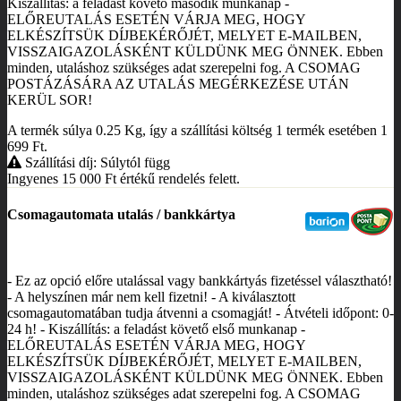
Kiszállítás: a feladást követő második munkanap -
ELŐREUTALÁS ESETÉN VÁRJA MEG, HOGY
ELKÉSZÍTSÜK DÍJBEKÉRŐJÉT, MELYET E-MAILBEN,
VISSZAIGAZOLÁSKÉNT KÜLDÜNK MEG ÖNNEK. Ebben
minden, utaláshoz szükséges adat szerepelni fog. A CSOMAG
POSTÁZÁSÁRA AZ UTALÁS MEGÉRKEZÉSE UTÁN
KERÜL SOR!
A termék súlya 0.25
Kg
, így a szállítási költség 1 termék esetében 1
699
Ft
.
Szállítási díj: Súlytól függ
Ingyenes 15 000
Ft
értékű rendelés felett.
Csomagautomata utalás / bankkártya
- Ez az opció előre utalással vagy bankkártyás fizetéssel választható!
- A helyszínen már nem kell fizetni! - A kiválasztott
csomagautomatában tudja átvenni a csomagját! - Átvételi időpont: 0-
24 h! - Kiszállítás: a feladást követő első munkanap -
ELŐREUTALÁS ESETÉN VÁRJA MEG, HOGY
ELKÉSZÍTSÜK DÍJBEKÉRŐJÉT, MELYET E-MAILBEN,
VISSZAIGAZOLÁSKÉNT KÜLDÜNK MEG ÖNNEK. Ebben
minden, utaláshoz szükséges adat szerepelni fog. A CSOMAG