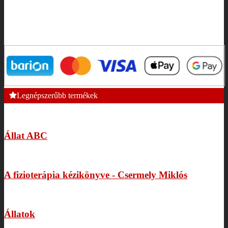
Legnépszerűbb termékek
Állat ABC
A fizioterápia kézikönyve - Csermely Miklós
Állatok