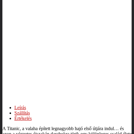
Leírás
Szállítás
Értékelés
A Titanic, a valaha épített legnagyobb hajó első útjára indul… és
azon a végzetes éjszakán darabokra törik egy különleges család élete