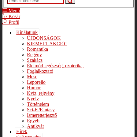
Menü
Kosár
Profil
Kínálatunk
ÚJDONSÁGOK
KIEMELT AKCIÓ!
Romantika
Regény
Szakács
Életmód, egészség, ezoterika,
Foglalkoztató
Mese
Leporello
Humor
Kvíz, rejtvény
Nyelv
Történelem
Sci-Fi/Fantasy
Ismeretterjesztő
Egyéb
Antikvár
Hírek